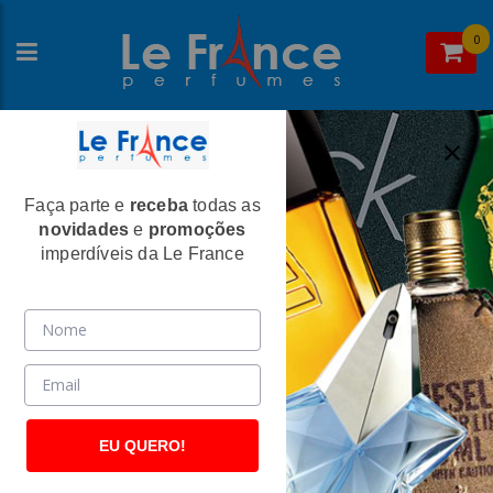
0
Faça parte e
receba
todas as
Home
>
Dior
>
Perfumes Femininos
novidades
e
promoções
J'adore Feminino Eau de Parfum -
imperdíveis da Le France
Christian Dior
(160)
EU QUERO!