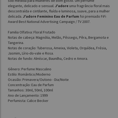
sob medida para mulheres de bom gosto. Um perfume
elegante, delicado e sensual.
J'adore
uma fragrância floral mais
descontraída e cintilante, fluída e luminosa, suave, para a mulher
delicada.
J'adore Feminino Eau de Parfum
foi premiado FiFi
Award Best National Advertising Campaign / TV 2007.
Familia Olfativa: Floral Frutado
Notas de cabeça: Magnólia, Melão, Pêssego, Pêra, Bergamota e
Tangerina.
Notas de coração: Tuberosa, Ameixa, Violeta, Orquídea, Frésia,
Jasmim, Lírio-do-vale e Rosa.
Notas de fundo: Almíscar, Baunilha, Cedro e Amora.
Gênero: Perfume Masculino
Estilo: Romântico/Moderno
Ocasião: Primavera/Outono - Dia/Noite
Concentração: Eau de Parfum
Tamanhos: 30ml, 50ml, 100ml
Ano de Lançamento: 1999
Perfumista: Calice Becker