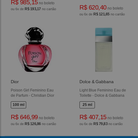
R$ 985,15
no boleto
R$ 620,40
no boleto
R$ 193,17
ou 6x de
no cartão
R$ 121,65
ou 6x de
no cartão
Dior
Dolce & Gabbana
Poison Girl Feminino Eau
Light Blue Feminino Eau de
de Parfum - Christian Dior
Toilette - Dolce & Gabbana
100 ml
25 ml
R$ 646,99
R$ 407,15
no boleto
no boleto
R$ 126,86
R$ 79,83
ou 6x de
no cartão
ou 6x de
no cartão