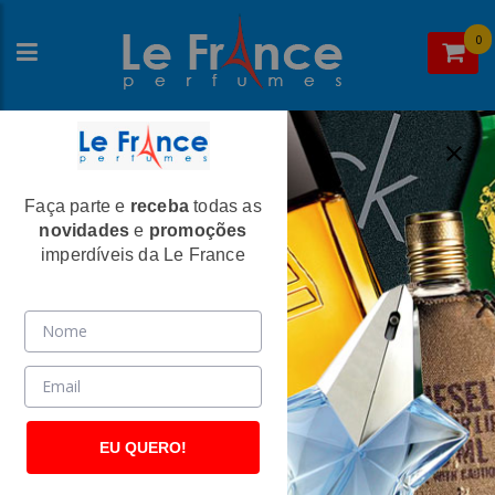
0
Faça parte e
receba
todas as
Home
>
Dior
>
Perfumes Femininos
novidades
e
promoções
Pure Poison Feminino Eau de Parfum -
imperdíveis da Le France
Christian Dior
(183)
EU QUERO!