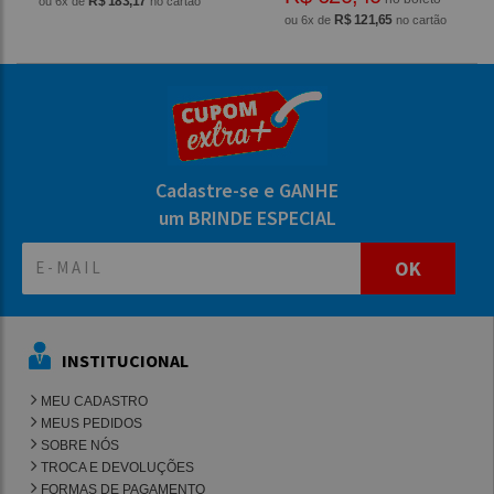
R$ 183,17
ou 6x de
no cartão
R$ 121,65
ou 6x de
no cartão
Cadastre-se e GANHE
um BRINDE ESPECIAL
OK
INSTITUCIONAL
MEU CADASTRO
MEUS PEDIDOS
SOBRE NÓS
TROCA E DEVOLUÇÕES
FORMAS DE PAGAMENTO