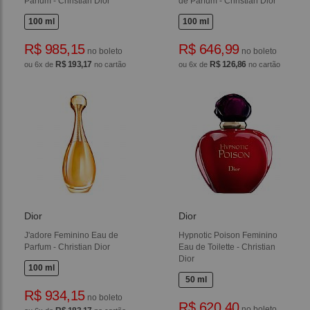
Parfum - Christian Dior
de Parfum - Christian Dior
100 ml
100 ml
R$ 985,15
R$ 646,99
no boleto
no boleto
R$ 193,17
R$ 126,86
ou 6x de
no cartão
ou 6x de
no cartão
Dior
Dior
J'adore Feminino Eau de
Hypnotic Poison Feminino
Parfum - Christian Dior
Eau de Toilette - Christian
Dior
100 ml
50 ml
R$ 934,15
no boleto
R$ 620,40
no boleto