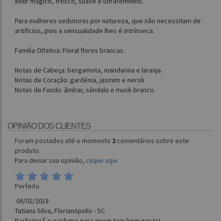
elixir mágico, fresco, suave e ultrafeminino.
Para mulheres sedutoras por natureza, que não necessitam de
artifícios, pois a sensualidade lhes é intrínseca.
Família Olfativa: Floral flores brancas.
Notas de Cabeça: bergamota, mandarina e laranja.
Notas de Coração: gardênia, jasmim e neroli.
Notas de Fundo: âmbar, sândalo e musk branco.
OPINIÃO DOS CLIENTES
Foram postados até o momento
2
comentários sobre este
produto.
Para deixar sua opinião,
clique aqui
Perfeito
06/02/2018
Tatiana Silva, Florianópolis - SC
Perfeito! É o perfume para quem tem bom gosto!