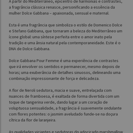
A partir do Mediterrâneo, epicentro de harmonias e contrastes,
a fragrância clássica renasce, personificando a essência da
mulher Dolce Gabbana – apaixonada, sensual e maternal.
Esta é uma fragrância que simboliza o estilo de Domenico Dolce
e Stefano Gabbana, que tornaram a beleza do Mediterrâneo um
ícone global: uma síntese perfeita entre o amor inato pela
tradição e uma ânsia natural pela contemporaneidade. Este é o
DNA de Dolce Gabbana.
Dolce Gabbana Pour Femme é uma experiência de contrastes
que irá envolver os sentidos e permanecer, mesmo depois de
horas; uma exuberância de detalhes sinuosos, delineando uma
combinação impressionante de força e delicadeza.
A flor de Neroli sedutora, macia e suave, entrelaçada com
nuances de framboesa, é exaltada de forma divertida com um
toque de tangerina verde, dando lugar a um coração de
voluptuosa sensualidade, a fragrância é suavemente ondulante
com flores potentes: o jasmim aveludado funde-se na doçura
cítrica da flor de laranjeira.
As qualidades viciantes e sedutoras do adocicado marshmallow