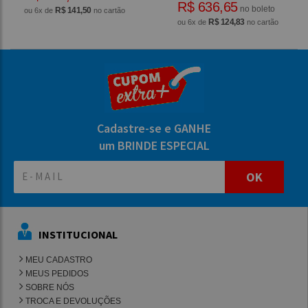
R$ 636,65
no boleto
R$ 141,50
ou 6x de
no cartão
R$ 124,83
ou 6x de
no cartão
Cadastre-se e GANHE
um BRINDE ESPECIAL
OK
INSTITUCIONAL
MEU CADASTRO
MEUS PEDIDOS
SOBRE NÓS
TROCA E DEVOLUÇÕES