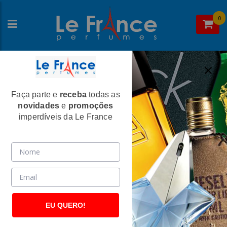
0
Faça parte e
receba
todas as
Home
>
Dolce & Gabbana
>
Perfumes Femininos
novidades
e
promoções
Dolce & Gabbana Pour Femme Feminino
imperdíveis da Le France
Eau de Parfum - Dolce & Gabbana
(1777)
EU QUERO!