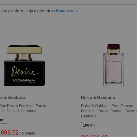
sse produto, seja o primeiro
clicando aqui
ce & Gabbana
Dolce & Gabbana
One Desire Feminino Eau de
Dolce & Gabbana Pour Femme
um - Dolce & Gabbana
Feminino Eau de Parfum - Dolce 
Gabbana
 ml
100 ml
 699,52
no boleto