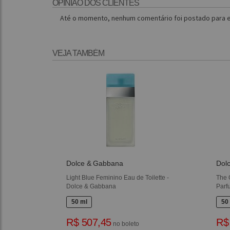
OPINIÃO DOS CLIENTES
Até o momento, nenhum comentário foi postado para e
VEJA TAMBÉM
Dolce & Gabbana
Dol
Light Blue Feminino Eau de Toilette -
The 
Dolce & Gabbana
Parf
50 ml
50
R$ 507,45
R$
no boleto