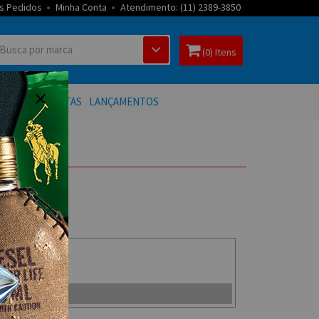
s Pedidos
Minha Conta
Atendimento: (11) 2389-3850
(0) Itens
 BANHO
OFERTAS
LANÇAMENTOS