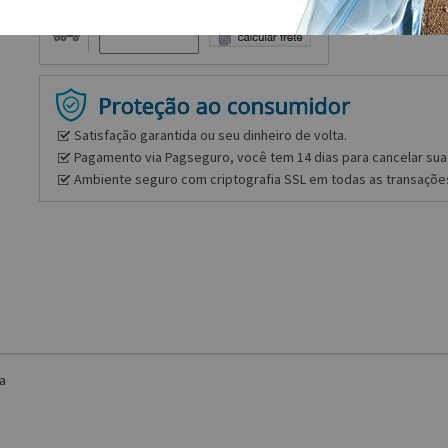
Frete e prazo
Satisfação garantida ou seu dinheiro de volta.
Pagamento via Pagseguro, você tem 14 dias para cancelar sua 
Ambiente seguro com criptografia SSL em todas as transaçõe
a