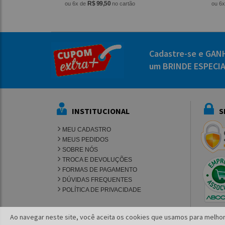
R$ 99,50
ou 6x de
no cartão
ou 6
Cadastre-se e GAN
um BRINDE ESPECI
INSTITUCIONAL
S
MEU CADASTRO
MEUS PEDIDOS
SOBRE NÓS
TROCA E DEVOLUÇÕES
FORMAS DE PAGAMENTO
DÚVIDAS FREQUENTES
POLÍTICA DE PRIVACIDADE
Ao navegar neste site, você aceita os cookies que usamos para melhor