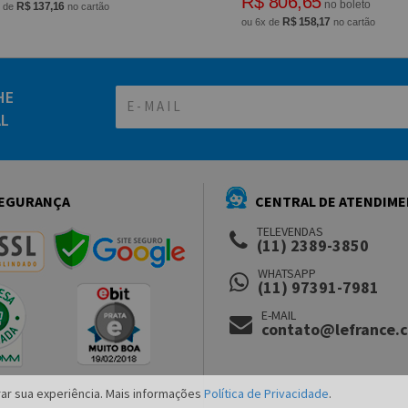
R$ 806,65
no boleto
R$ 137,16
x de
no cartão
R$ 158,17
ou 6x de
no cartão
HE
AL
EGURANÇA
CENTRAL DE ATENDIM
TELEVENDAS
(11) 2389-3850
WHATSAPP
(11) 97391-7981
E-MAIL
contato@lefrance.
ar sua experiência. Mais informações
Política de Privacidade
.