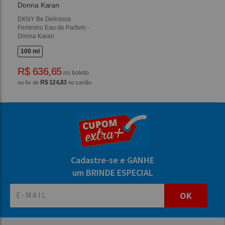
Donna Karan
DKNY Be Delicious
Feminino Eau de Parfum -
Donna Karan
100 ml
R$ 636,65
no boleto
R$ 124,83
ou 6x de
no cartão
Cadastre-se e GANHE
um BRINDE ESPECIAL
OK