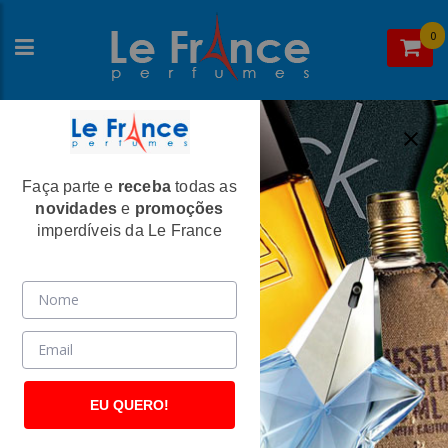
0
Faça parte e
receba
todas as
Home
>
Donna Karan
>
Perfumes Feminino
novidades
e
promoções
DKNY Be Delicious Feminino Eau de
imperdíveis da Le France
Parfum - Donna Karan
(2236)
EU QUERO!