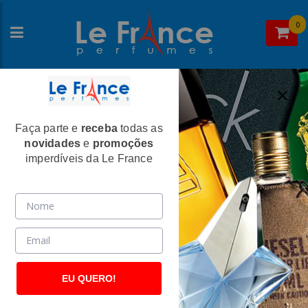
0
Faça parte e
receba
todas as
Home
>
Estée Lauder
>
Perfumes Femininos
novidades
e
promoções
Knowing Feminino Eau de Parfum -
imperdíveis da Le France
Estée Lauder
(1419)
EU QUERO!