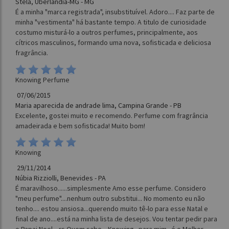
Stela, Uberlândia-MG - MG
É a minha "marca registrada", insubstituível. Adoro.... Faz parte de
minha "vestimenta" há bastante tempo. A titulo de curiosidade
costumo misturá-lo a outros perfumes, principalmente, aos
cítricos masculinos, formando uma nova, sofisticada e deliciosa
fragrância.
Knowing Perfume
07/06/2015
Maria aparecida de andrade lima, Campina Grande - PB
Excelente, gostei muito e recomendo. Perfume com fragrância
amadeirada e bem sofisticada! Muito bom!
Knowing
29/11/2014
Núbia Rizziolli, Benevides - PA
É maravilhoso......simplesmente Amo esse perfume. Considero
"meu perfume"....nenhum outro substitui... No momento eu não
tenho.... estou ansiosa...querendo muito tê-lo para esse Natal e
final de ano....está na minha lista de desejos. Vou tentar pedir para
o Papai Noel....rs Quem sabe... Knowing...para mim...é o Melhor