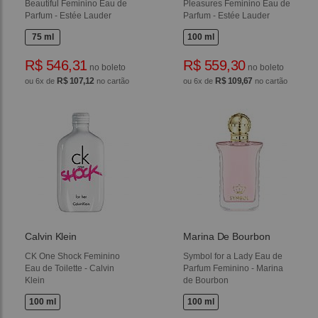
Beautiful Feminino Eau de
Pleasures Feminino Eau de
Parfum - Estée Lauder
Parfum - Estée Lauder
75 ml
100 ml
R$ 546,31
R$ 559,30
no boleto
no boleto
R$ 107,12
R$ 109,67
ou 6x de
no cartão
ou 6x de
no cartão
Calvin Klein
Marina De Bourbon
CK One Shock Feminino
Symbol for a Lady Eau de
Eau de Toilette - Calvin
Parfum Feminino - Marina
Klein
de Bourbon
100 ml
100 ml