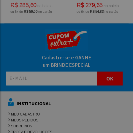
R$ 285,60
R$ 279,65
no boleto
no boleto
R$ 56,00
R$ 54,83
ou 6x de
no cartão
ou 6x de
no cartão
Cadastre-se e GANHE
um BRINDE ESPECIAL
OK
INSTITUCIONAL
MEU CADASTRO
MEUS PEDIDOS
SOBRE NÓS
TROCA E DEVOLUÇÕES