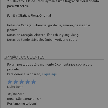
273 Beverly Hills de Fred Hayman é uma fragrância floral oriental
para mulheres.
Família Olfativa: Floral Oriental.
Notas de Cabeça: Tuberosa, gardênia, ameixa, pêssego e
jasmim.
Notas de Coração: Alperce, lírio raiz e ylang-ylang.
Notas de Fundo: Sândalo, âmbar, vetiver e cedro.
OPINIÃO DOS CLIENTES
Foram postados até o momento
2
comentários sobre este
produto.
Para deixar sua opinião,
clique aqui
Muito Bom!
05/10/2017
Rosa, São Caetano - SP
Perfume muito bom!