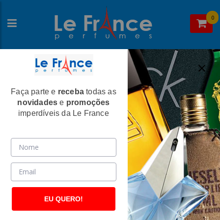
0
Faça parte e
receba
todas as
Home
>
Fred Hayman
>
Perfumes Femininos
novidades
e
promoções
273 Beverly Hills Feminino Eau de
imperdíveis da Le France
Parfum - Fred Hayman
(1118)
EU QUERO!