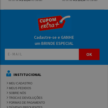
R$ 95,96
R$ 116,50
ou 6x de
no cartão
ou 6x de
no cartão
Cadastre-se e GANHE
um BRINDE ESPECIAL
OK
INSTITUCIONAL
MEU CADASTRO
MEUS PEDIDOS
SOBRE NÓS
TROCA E DEVOLUÇÕES
FORMAS DE PAGAMENTO
DÚVIDAS FREQUENTES