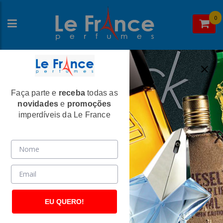
0
Faça parte e
receba
todas as
Home
>
Gabriela Sabatini
>
Perfumes Femininos
novidades
e
promoções
Gabriela Sabatini Feminino Eau de
imperdíveis da Le France
Toilette
(33)
EU QUERO!