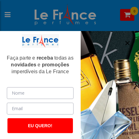
0
Faça parte e
receba
todas as
Home
>
Gilles Cantuel
>
novidades
e
promoções
Arsenal Grey Masculino Eau De Parfum -
imperdíveis da Le France
Gilles Cantuel
(2624)
EU QUERO!