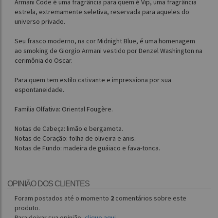
Armani Code é uma fragrância para quem é Vip, uma fragrância
estrela, extremamente seletiva, reservada para aqueles do
universo privado.
Seu frasco moderno, na cor Midnight Blue, é uma homenagem
ao smoking de Giorgio Armani vestido por Denzel Washington na
cerimônia do Oscar.
Para quem tem estilo cativante e impressiona por sua
espontaneidade.
Família Olfativa: Oriental Fougère.
Notas de Cabeça: limão e bergamota.
Notas de Coração: folha de oliveira e anis.
Notas de Fundo: madeira de guáiaco e fava-tonca.
OPINIÃO DOS CLIENTES
Foram postados até o momento
2
comentários sobre este
produto.
Para deixar sua opinião,
clique aqui