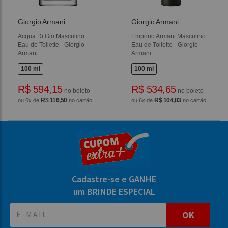
Giorgio Armani
Giorgio Armani
Acqua Di Gio Masculino
Emporio Armani Masculino
Eau de Toilette - Giorgio
Eau de Toilette - Giorgio
Armani
Armani
100 ml
100 ml
R$ 594,15
R$ 534,65
no boleto
no boleto
R$ 116,50
R$ 104,83
ou 6x de
no cartão
ou 6x de
no cartão
Cadastre-se e GANHE
um BRINDE ESPECIAL
OK