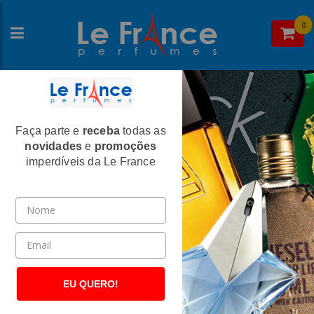
0
Faça parte e
receba
todas as
Home
>
Giorgio Armani
>
Perfumes Masculinos
novidades
e
promoções
Armani Code Masculino Eau de Toilette -
imperdíveis da Le France
Giorgio Armani
(264)
EU QUERO!