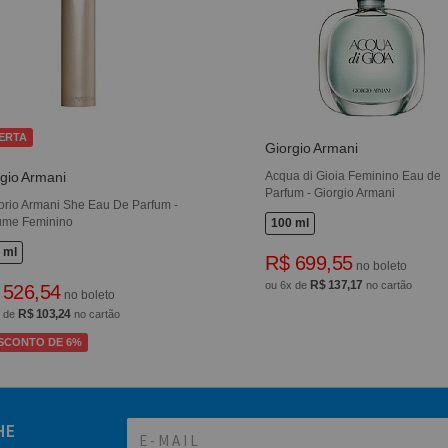
ERTA
Giorgio Armani
gio Armani
Acqua di Gioia Feminino Eau de
Parfum - Giorgio Armani
rio Armani She Eau De Parfum -
ume Feminino
100 ml
 ml
R$ 699,55
no boleto
R$ 137,17
ou 6x de
no cartão
 526,54
no boleto
R$ 103,24
x de
no cartão
SCONTO DE 6%
HE