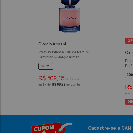
OF
Giorgio Armani
My Way Intense Eau de Parfum
Gior
Feminino - Giorgio Armani
Empo
Perf
50 ml
100
R$ 509,15
no boleto
R$ 99,83
ou 6x de
no cartão
R$
ou 6
DE
Cadastre-se e GAN