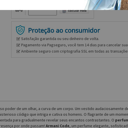
Frete e prazo
Satisfação garantida ou seu dinheiro de volta.
Pagamento via Pagseguro, você tem 14 dias para cancelar sua 
Ambiente seguro com criptografia SSL em todas as transaçõe
rioso poder de um olhar, a curva de um corpo. Um vestido audaciosamente 
 misterioso código que intriga e cativa os homens. O flagrante de um mome
inventada para gradualmente revelar seus encantos contrastantes. O
perfum
presença por onde passam!
Armani Code
, um perfume elegante, sofisticad