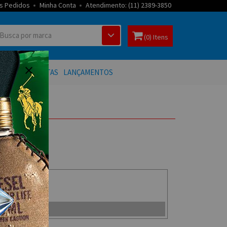
s Pedidos
Minha Conta
Atendimento: (11) 2389-3850
(0) Itens
 BANHO
OFERTAS
LANÇAMENTOS