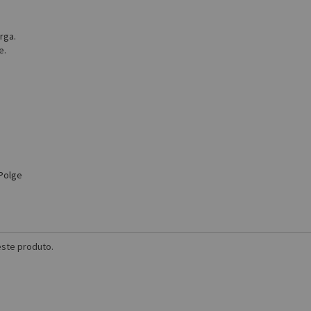
rga.
e.
 Polge
ste produto.