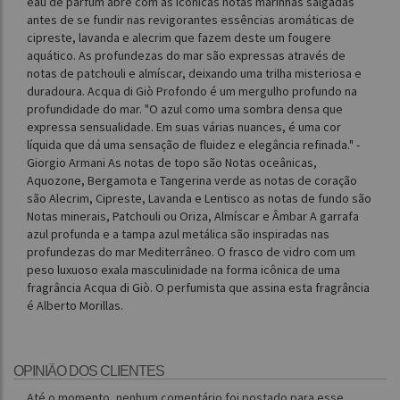
eau de parfum abre com as icônicas notas marinhas salgadas
antes de se fundir nas revigorantes essências aromáticas de
cipreste, lavanda e alecrim que fazem deste um fougere
aquático. As profundezas do mar são expressas através de
notas de patchouli e almíscar, deixando uma trilha misteriosa e
duradoura. Acqua di Giò Profondo é um mergulho profundo na
profundidade do mar. "O azul como uma sombra densa que
expressa sensualidade. Em suas várias nuances, é uma cor
líquida que dá uma sensação de fluidez e elegância refinada." -
Giorgio Armani As notas de topo são Notas oceânicas,
Aquozone, Bergamota e Tangerina verde as notas de coração
são Alecrim, Cipreste, Lavanda e Lentisco as notas de fundo são
Notas minerais, Patchouli ou Oriza, Almíscar e Âmbar A garrafa
azul profunda e a tampa azul metálica são inspiradas nas
profundezas do mar Mediterrâneo. O frasco de vidro com um
peso luxuoso exala masculinidade na forma icônica de uma
fragrância Acqua di Giò. O perfumista que assina esta fragrância
é Alberto Morillas.
OPINIÃO DOS CLIENTES
Até o momento, nenhum comentário foi postado para esse