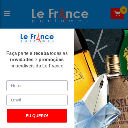
0
Faça parte e
receba
todas as
Home
>
Giorgio Armani
>
Perfumes Masculinos
novidades
e
promoções
Acqua Di Gio Profondo Masculino Eau
imperdíveis da Le France
de Parfum - Giorgio Armani
(2478)
EU QUERO!