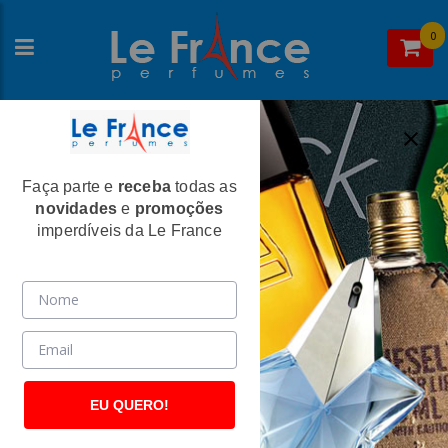
0
Faça parte e
receba
todas as
Home
>
Giorgio Beverly Hills
>
Perfumes Femininos
novidades
e
promoções
Giorgio Beverly Hills Feminino Eau de
imperdíveis da Le France
Toilette
(781)
EU QUERO!