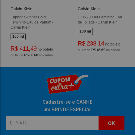
Calvin Klein
Calvin Klein
Euphoria Amber Gold
CKIN2U Her Feminino Eau
Feminino Eau de Parfum -
de Toilette - Calvin Klein
Calvin Klein
100 ml
100 ml
R$ 238,14
no boleto
R$ 411,49
no boleto
R$ 46,69
ou 6x de
no cartão
R$ 80,68
ou 6x de
no cartão
Cadastre-se e GANHE
um BRINDE ESPECIAL
OK