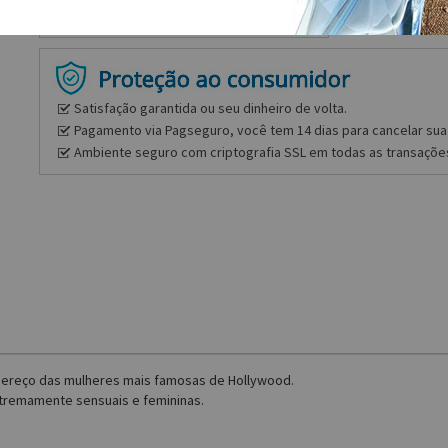
Satisfação garantida ou seu dinheiro de volta.
Pagamento via Pagseguro, você tem 14 dias para cancelar sua 
Ambiente seguro com criptografia SSL em todas as transaçõe
dereço das mulheres mais famosas de Hollywood.
xtremamente sensuais e femininas.