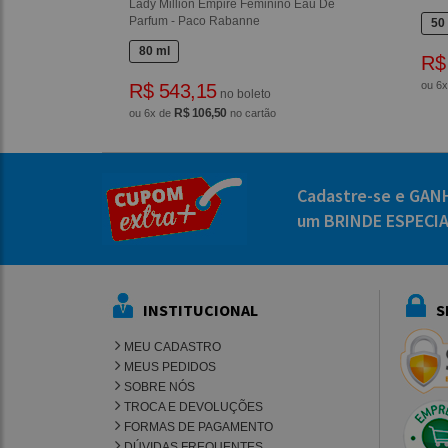
Lady Million Empire Feminino Eau De
Parfum - Paco Rabanne
50
80 ml
R$
ou 6
R$ 543,15
no boleto
R$ 106,50
ou 6x de
no cartão
Cadastre-se e GAN
um BRINDE ESPECI
INSTITUCIONAL
S
MEU CADASTRO
MEUS PEDIDOS
SOBRE NÓS
TROCA E DEVOLUÇÕES
FORMAS DE PAGAMENTO
DÚVIDAS FREQUENTES