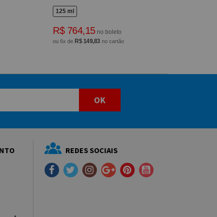
125 ml
R$ 764,15
no boleto
R$ 149,83
ou 6x de
no cartão
OK
ENTO
REDES SOCIAIS