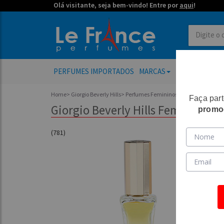
Olá visitante, seja bem-vindo! Entre por
aqui
!
PERFUMES IMPORTADOS
MARCAS
PERFUMES FE
Home
>
Giorgio Beverly Hills
>
Perfumes Femininos
Faça par
Giorgio Beverly Hills Feminino Ea
promo
(781)