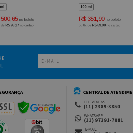
 ml
100 ml
 500,65
R$ 351,90
no boleto
no boleto
R$ 98,17
R$ 69,00
x de
no cartão
ou 6x de
no cartão
HE
AL
EGURANÇA
CENTRAL DE ATENDIM
TELEVENDAS
(11) 2389-3850
WHATSAPP
(11) 97391-7981
E-MAIL