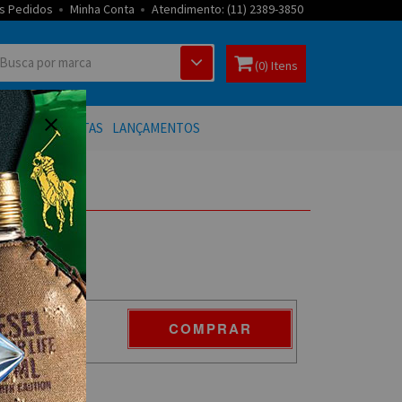
s Pedidos
Minha Conta
Atendimento: (11) 2389-3850
(0) Itens
 BANHO
OFERTAS
LANÇAMENTOS
COMPRAR