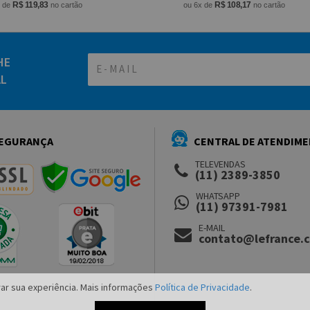
R$ 119,83
R$ 108,17
x de
no cartão
ou 6x de
no cartão
HE
AL
EGURANÇA
CENTRAL DE ATENDIM
TELEVENDAS
(11) 2389-3850
WHATSAPP
(11) 97391-7981
E-MAIL
contato@lefrance.
ar sua experiência. Mais informações
Política de Privacidade
.