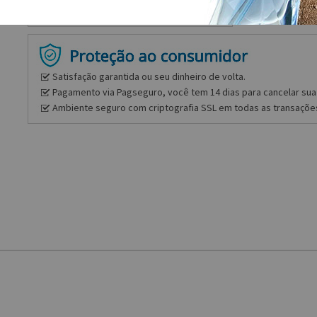
Satisfação garantida ou seu dinheiro de volta.
Pagamento via Pagseguro, você tem 14 dias para cancelar sua 
Ambiente seguro com criptografia SSL em todas as transaçõe