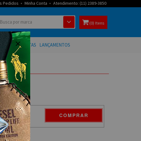
s Pedidos
Minha Conta
Atendimento: (11) 2389-3850
(0) Itens
 BANHO
OFERTAS
LANÇAMENTOS
COMPRAR