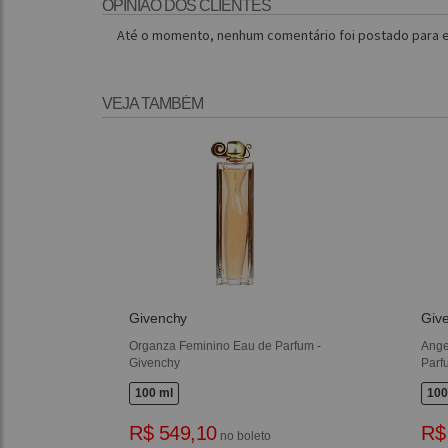
OPINIÃO DOS CLIENTES
Até o momento, nenhum comentário foi postado para e
VEJA TAMBÉM
Givenchy
Giv
Organza Feminino Eau de Parfum -
Ange
Givenchy
Parf
100 ml
100
R$ 549,10
R$
no boleto