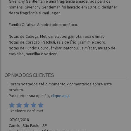
Givenchy Gentleman é uma fragrância amadeirada para os
homens. Givenchy Gentleman foi lançado em 1974. O designer
desta fragrância é Paul Leger.
Família Olfativa: Amadeirado aromático.
Notas de Cabeça: Mel, canela, bergamota, rosa e limão.
Notas de Coração: Patchuli, raiz de lírio, jasmim e cedro.
Notas de Fundo: Couro, âmbar, patchouli, almíscar, musgo de
carvalho, baunilha e vetiver.
OPINIÃO DOS CLIENTES
Foram postados até o momento
2
comentários sobre este
produto.
Para deixar sua opinião,
clique aqui
Excelente Perfume!
07/02/2018
Camilo, São Paulo - SP