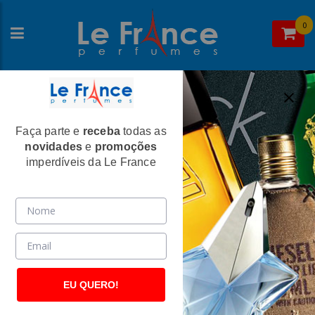
0
Faça parte e
receba
todas as
Home
>
Givenchy
>
Perfumes Masculinos
novidades
e
promoções
Gentleman Masculino Eau de Toilette -
imperdíveis da Le France
Givenchy
(787)
EU QUERO!