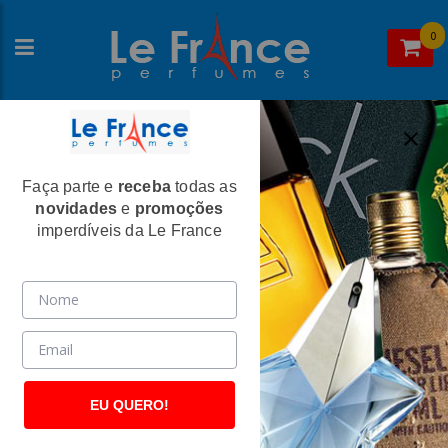
0
Faça parte e
receba
todas as
Home
>
Guerlain
>
Perfumes Masculinos
novidades
e
promoções
Guerlain L'instant Masculino Eau de
imperdíveis da Le France
Toilette
(2755)
EU QUERO!