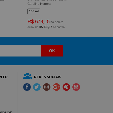
Carolina Herrera
100 ml
R$ 679,15
no boleto
R$ 133,17
ou 6x de
no cartão
OK
ENTO
REDES SOCIAIS
com.br