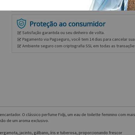
Satisfação garantida ou seu dinheiro de volta.
Pagamento via Pagseguro, você tem 14 dias para cancelar sua 
Ambiente seguro com criptografia SSL em todas as transaçõe
encantador. O clássico perfume Fidji, um eau de toilette feminino com mais
mão de um aroma exclusivo.
rgamota, jacinto, gálbano, íris e tuberosa, proporcionando frescor