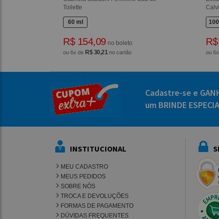
Toilette
Calv
60 ml
100
R$ 154,09
R$
no boleto
R$ 30,21
ou 6x de
no cartão
ou 6
Cadastre-se e GAN
um BRINDE ESPECI
INSTITUCIONAL
S
MEU CADASTRO
MEUS PEDIDOS
SOBRE NÓS
TROCA E DEVOLUÇÕES
FORMAS DE PAGAMENTO
DÚVIDAS FREQUENTES