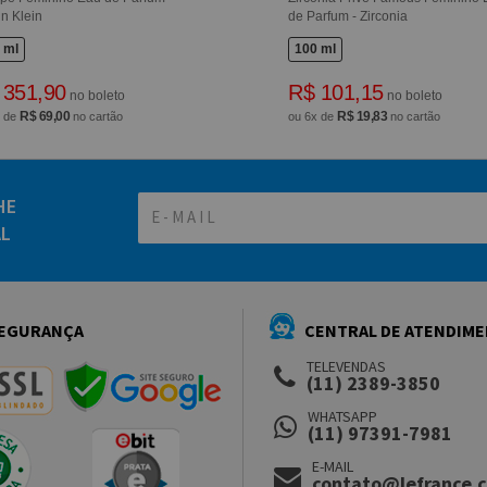
in Klein
de Parfum - Zirconia
 ml
100 ml
 351,90
R$ 101,15
no boleto
no boleto
R$ 69,00
R$ 19,83
x de
no cartão
ou 6x de
no cartão
HE
AL
EGURANÇA
CENTRAL DE ATENDIM
TELEVENDAS
(11) 2389-3850
WHATSAPP
(11) 97391-7981
E-MAIL
contato@lefrance.