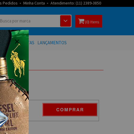
s Pedidos
Minha Conta
Atendimento: (11) 2389-3850
(0) Itens
 BANHO
OFERTAS
LANÇAMENTOS
COMPRAR