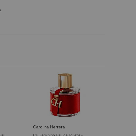
s.
Carolina Herrera
 Eau
CH Feminino Eau de Toilette -