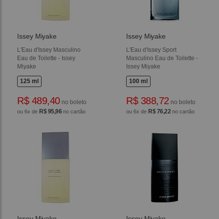
Issey Miyake
Issey Miyake
L'Eau d'Issey Masculino
L'Eau d'Issey Sport
Eau de Toilette - Issey
Masculino Eau de Toilette -
Miyake
Issey Miyake
125 ml
100 ml
R$ 489,40
R$ 388,72
no boleto
no boleto
R$ 95,96
R$ 76,22
ou 6x de
no cartão
ou 6x de
no cartão
Issey Miyake
Issey Miyake