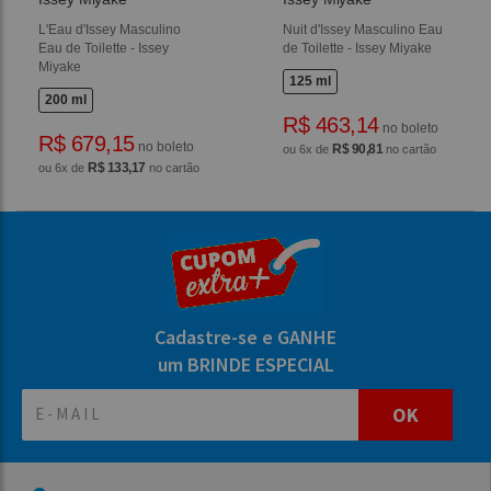
L'Eau d'Issey Masculino
Nuit d'Issey Masculino Eau
Eau de Toilette - Issey
de Toilette - Issey Miyake
Miyake
125 ml
200 ml
R$ 463,14
no boleto
R$ 679,15
no boleto
R$ 90,81
ou 6x de
no cartão
R$ 133,17
ou 6x de
no cartão
Cadastre-se e GANHE
um BRINDE ESPECIAL
OK