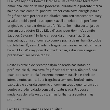
L'Eau d'Issey pour Homme Intense é um verdadeiro terremoto
emocional que deixa uma poderosa, duradoura e potente marca
na pele. Mas como foi possível trazer esta nova energia para a
fragrância sem perder o elo olfativo com seu antecessor? Issey
Miyake decidiu pedir a Jacques Cavallier, criador do perfume
original, para cuidar desta tarefa. "Eu tenho muita sorte, já que
sou um verdadeiro fã do L'Eau d'Issey pour Homme", admite
Jacques Cavallier. "Eu fui o criador da primeira fragrância
masculina, por isso, conheço como a palma da minha mão todos
os detalhes. É, sem dúvida, a fragrância mais especial da marca.
Para o L'Eau d'Issey pour Homme Intense, sabia quais regras
precisavam ser respeitadas."
Deste exercício de recomposição baseado nas notas do
perfume inicial, uma nova fragrância foi escrita. Tão profunda
quanto reluzente, ela é extremamente masculina e cheia de
intenso entusiasmo. Esta fragrância tem uma borbulhante,
explosiva e colorida superfície, com um toque quente em seu
centro e profundidade sensual e texturizada. Processa
mudanças de reflexos, da luz mais brilhante à sombra mais
profunda.
Família Olfativa: Amadeirado aquático.