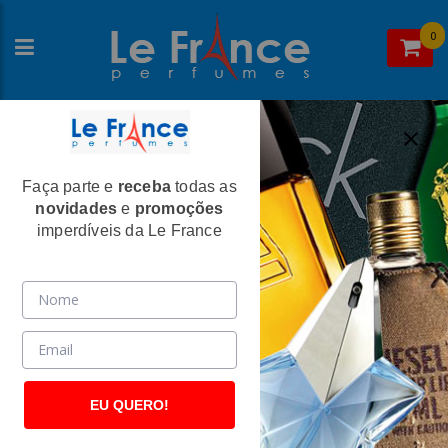
0
Faça parte e
receba
todas as
Home
>
Issey Miyake
>
Perfumes Masculinos
novidades
e
promoções
L'Eau d'Issey Intense Masculino Eau de
imperdíveis da Le France
Toilette - Issey Miyake
(191)
EU QUERO!