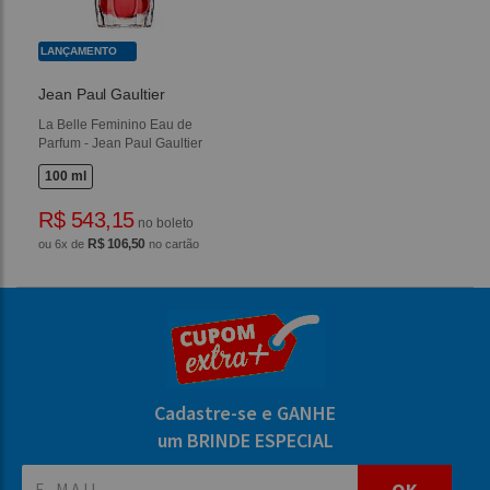
LANÇAMENTO
Jean Paul Gaultier
La Belle Feminino Eau de
Parfum - Jean Paul Gaultier
100 ml
R$ 543,15
no boleto
R$ 106,50
ou 6x de
no cartão
Cadastre-se e GANHE
um BRINDE ESPECIAL