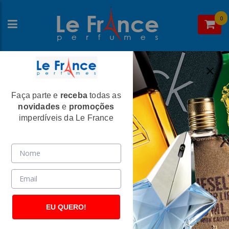
0
Faça parte e
receba
todas as
Home
>
Jean Paul Gaultier
>
Perfumes Femininos
novidades
e
promoções
Gaultier Divine Eau de Parfum Feminino
imperdíveis da Le France
- Jean Paul Gaultier
(2714)
EU QUERO!