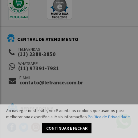
CENTRAL DE ATENDIMENTO
TELEVENDAS
(11) 2389-3850
WHATSAPP
(11) 97391-7981
E-MAIL
contato@lefrance.com.br
REDES SOCIAIS
Ao navegar neste site, você aceita os cookies que usamos para
melhorar sua experiência. Mais informações
Política de Privacidade
.
CONTINUAR E FECHAR