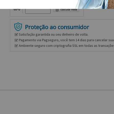
Frete e prazo
Satisfação garantida ou seu dinheiro de volta.
Pagamento via Pagseguro, você tem 14 dias para cancelar sua 
Ambiente seguro com criptografia SSL em todas as transaçõe