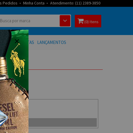
s Pedidos
Minha Conta
Atendimento: (11) 2389-3850
(0) Itens
 BANHO
OFERTAS
LANÇAMENTOS