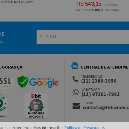
R$ 114,83
x de
no cartão
R$ 543,15
no boleto
R$ 106,50
ou 6x de
no cartão
HE
AL
EGURANÇA
CENTRAL DE ATENDIM
TELEVENDAS
(11) 2389-3850
WHATSAPP
(11) 97391-7981
E-MAIL
contato@lefrance.
ar sua experiência. Mais informações
Política de Privacidade
.