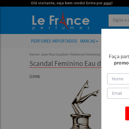
Olá visitante, seja bem-vindo! Entre por
aqui
!
PERFUMES IMPORTADOS
MARCAS
PERFUMES FE
Home
>
Jean Paul Gaultier
>
Perfumes Femininos
Faça par
Scandal Feminino Eau de Parfum -
promo
(2304)