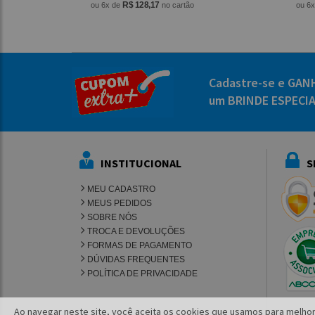
R$ 128,17
ou 6x de
no cartão
ou 6
Cadastre-se e GAN
um BRINDE ESPECI
INSTITUCIONAL
S
MEU CADASTRO
MEUS PEDIDOS
SOBRE NÓS
TROCA E DEVOLUÇÕES
FORMAS DE PAGAMENTO
DÚVIDAS FREQUENTES
POLÍTICA DE PRIVACIDADE
Ao navegar neste site, você aceita os cookies que usamos para melhor