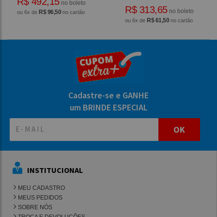
R$ 492,15
no boleto
R$ 313,65
no boleto
R$ 96,50
ou 6x de
no cartão
R$ 61,50
ou 6x de
no cartão
Cadastre-se e GANHE
um BRINDE ESPECIAL
OK
INSTITUCIONAL
MEU CADASTRO
MEUS PEDIDOS
SOBRE NÓS