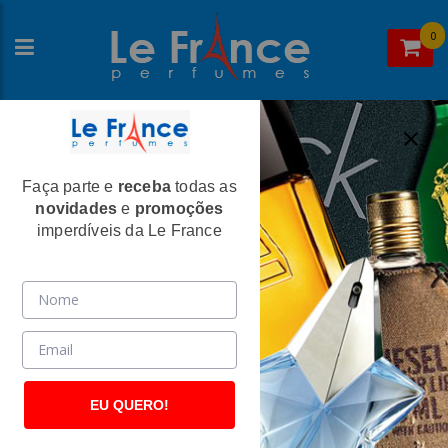
0
Faça parte e
receba
todas as
Home
>
La Rive
>
Perfumes Femininos
novidades
e
promoções
Madame Isabelle Feminino Eau de
imperdíveis da Le France
Parfum - La Rive
(2588)
EU QUERO!