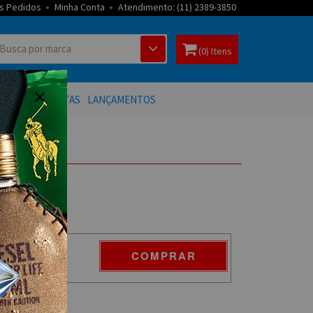
s Pedidos
Minha Conta
Atendimento: (11) 2389-3850
(0) Itens
 BANHO
OFERTAS
LANÇAMENTOS
COMPRAR