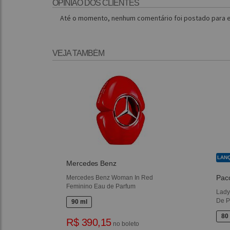
OPINIÃO DOS CLIENTES
Até o momento, nenhum comentário foi postado para e
VEJA TAMBÉM
LAN
Mercedes Benz
Pac
Mercedes Benz Woman In Red
Feminino Eau de Parfum
Lady
De P
90 ml
80
R$ 390,15
no boleto