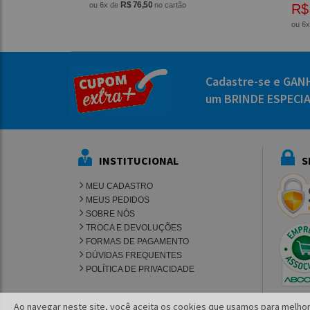
R$ 76,50
ou 6x de
no cartão
R$
ou 6
Cadastre-se e GAN
um BRINDE ESPECI
INSTITUCIONAL
S
MEU CADASTRO
MEUS PEDIDOS
SOBRE NÓS
TROCA E DEVOLUÇÕES
FORMAS DE PAGAMENTO
DÚVIDAS FREQUENTES
POLÍTICA DE PRIVACIDADE
Ao navegar neste site, você aceita os cookies que usamos para melhor