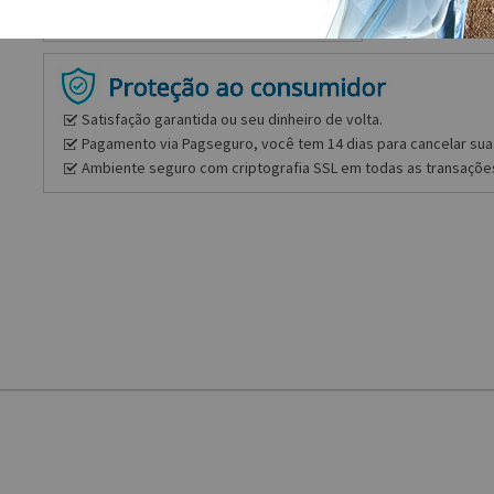
Satisfação garantida ou seu dinheiro de volta.
Pagamento via Pagseguro, você tem 14 dias para cancelar sua 
Ambiente seguro com criptografia SSL em todas as transaçõe