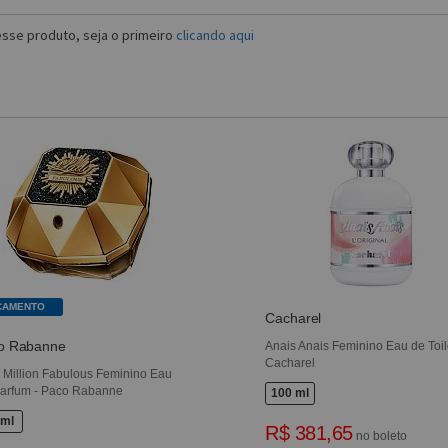
sse produto, seja o primeiro
clicando aqui
ÇAMENTO
Cacharel
o Rabanne
Anais Anais Feminino Eau de Toile
Cacharel
 Million Fabulous Feminino Eau
arfum - Paco Rabanne
100 ml
 ml
R$ 381,65
no boleto