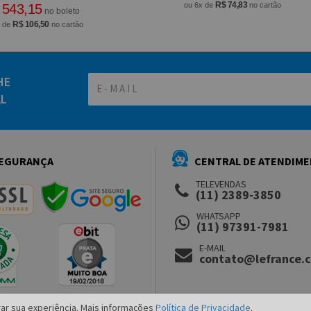
R$ 74,83
ou 6x de
no cartão
 543,15
no boleto
R$ 106,50
x de
no cartão
HE
AL
EGURANÇA
CENTRAL DE ATENDIM
TELEVENDAS
(11) 2389-3850
WHATSAPP
(11) 97391-7981
E-MAIL
contato@lefrance.
ar sua experiência. Mais informações
Política de Privacidade
.