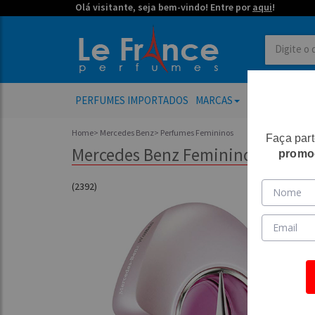
Olá visitante, seja bem-vindo! Entre por
aqui
!
PERFUMES IMPORTADOS
MARCAS
PERFUMES FE
Home
>
Mercedes Benz
>
Perfumes Femininos
Faça par
Mercedes Benz Feminino Eau de 
promo
(2392)