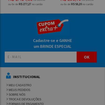
R$ 277,27
R$ 58,20
ou 6x de
no cartão
ou 6x de
no cartão
Cadastre-se e GANHE
um BRINDE ESPECIAL
OK
INSTITUCIONAL
MEU CADASTRO
MEUS PEDIDOS
SOBRE NÓS
TROCA E DEVOLUÇÕES
FORMAS DE PAGAMENTO