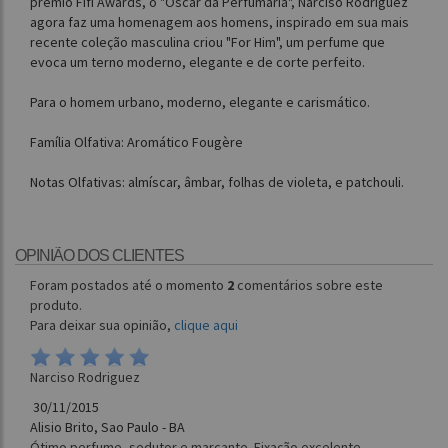
prêmio Fifi Awards, o "Oscar da Perfumaria", Narciso Rodriguez
agora faz uma homenagem aos homens, inspirado em sua mais
recente coleção masculina criou "For Him", um perfume que
evoca um terno moderno, elegante e de corte perfeito.
Para o homem urbano, moderno, elegante e carismático.
Família Olfativa: Aromático Fougère
Notas Olfativas: almíscar, âmbar, folhas de violeta, e patchouli.
OPINIÃO DOS CLIENTES
Foram postados até o momento
2
comentários sobre este
produto.
Para deixar sua opinião,
clique aqui
Narciso Rodriguez
30/11/2015
Alisio Brito, Sao Paulo - BA
Ótimo perfume, sedutor e marcante. Fixação excelente.