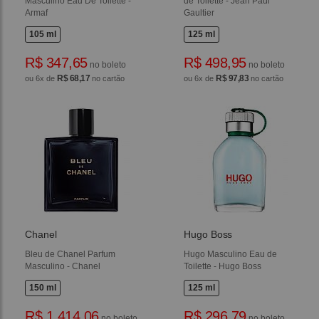
Masculino Eau De Toilette -
de Toilette - Jean Paul
Armaf
Gaultier
105 ml
125 ml
R$ 347,65
R$ 498,95
no boleto
no boleto
R$ 68,17
R$ 97,83
ou 6x de
no cartão
ou 6x de
no cartão
Chanel
Hugo Boss
Bleu de Chanel Parfum
Hugo Masculino Eau de
Masculino - Chanel
Toilette - Hugo Boss
150 ml
125 ml
R$ 1.414,06
R$ 296,79
no boleto
no boleto