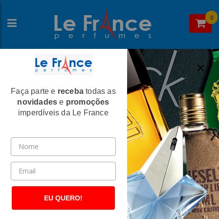
0
Faça parte e
receba
todas as
Home
>
Narciso Rodriguez
>
Perfumes Masculinos
novidades
e
promoções
Narciso Rodriguez Masculino Eau de
imperdíveis da Le France
Toilette
(959)
EU QUERO!