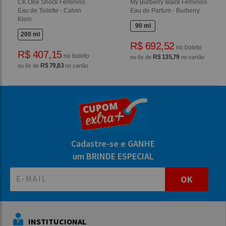
CK One Shock Feminino
My Burberry Black Feminino
Eau de Toilette - Calvin
Eau de Parfum - Burberry
Klein
90 ml
200 ml
R$ 692,52
no boleto
R$ 407,15
no boleto
R$ 135,79
ou 6x de
no cartão
R$ 79,83
ou 6x de
no cartão
Cadastre-se e GANHE
um BRINDE ESPECIAL
OK
INSTITUCIONAL