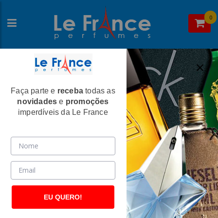
0
Faça parte e
receba
todas as
Home
>
Nina Ricci
>
Perfumes Femininos
novidades
e
promoções
Nina Feminino Eau de Toilette - Nina
imperdíveis da Le France
Ricci
(334)
EU QUERO!