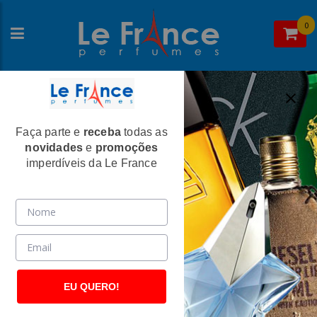
0
Faça parte e
receba
todas as
Home
>
Orientica
>
novidades
e
promoções
Cuir De Orientica Edition Noir - Perfume
imperdíveis da Le France
Masculino - Eau De Parfum
(2612)
EU QUERO!