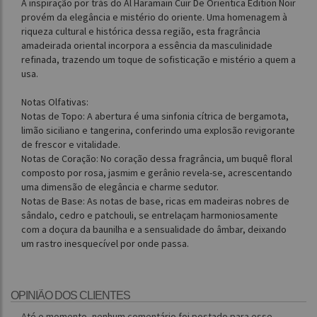
A inspiração por trás do Al Haramain Cuir De Orientica Edition Noir
provém da elegância e mistério do oriente. Uma homenagem à
riqueza cultural e histórica dessa região, esta fragrância
amadeirada oriental incorpora a essência da masculinidade
refinada, trazendo um toque de sofisticação e mistério a quem a
usa.
Notas Olfativas:
Notas de Topo: A abertura é uma sinfonia cítrica de bergamota,
limão siciliano e tangerina, conferindo uma explosão revigorante
de frescor e vitalidade.
Notas de Coração: No coração dessa fragrância, um buquê floral
composto por rosa, jasmim e gerânio revela-se, acrescentando
uma dimensão de elegância e charme sedutor.
Notas de Base: As notas de base, ricas em madeiras nobres de
sândalo, cedro e patchouli, se entrelaçam harmoniosamente
com a doçura da baunilha e a sensualidade do âmbar, deixando
um rastro inesquecível por onde passa.
OPINIÃO DOS CLIENTES
Até o momento, nenhum comentário foi postado para esse