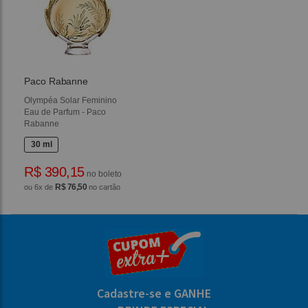
Paco Rabanne
Olympéa Solar Feminino
Eau de Parfum - Paco
Rabanne
30 ml
R$ 390,15
no boleto
R$ 76,50
ou 6x de
no cartão
Cadastre-se e GANHE