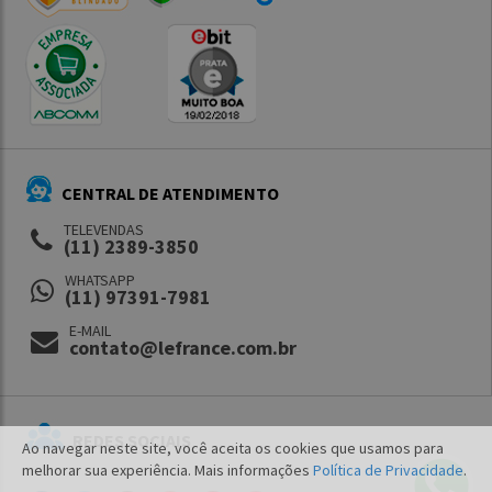
CENTRAL DE ATENDIMENTO
TELEVENDAS
(11) 2389-3850
WHATSAPP
(11) 97391-7981
E-MAIL
contato@lefrance.com.br
REDES SOCIAIS
Ao navegar neste site, você aceita os cookies que usamos para
melhorar sua experiência. Mais informações
Política de Privacidade
.