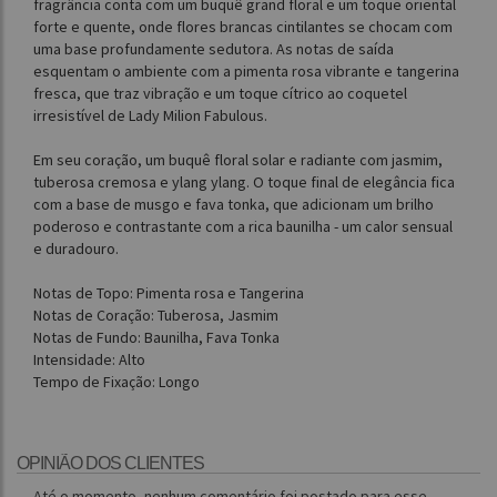
fragrância conta com um buquê grand floral e um toque oriental
forte e quente, onde flores brancas cintilantes se chocam com
uma base profundamente sedutora. As notas de saída
esquentam o ambiente com a pimenta rosa vibrante e tangerina
fresca, que traz vibração e um toque cítrico ao coquetel
irresistível de Lady Milion Fabulous.
Em seu coração, um buquê floral solar e radiante com jasmim,
tuberosa cremosa e ylang ylang. O toque final de elegância fica
com a base de musgo e fava tonka, que adicionam um brilho
poderoso e contrastante com a rica baunilha - um calor sensual
e duradouro.
Notas de Topo: Pimenta rosa e Tangerina
Notas de Coração: Tuberosa, Jasmim
Notas de Fundo: Baunilha, Fava Tonka
Intensidade: Alto
Tempo de Fixação: Longo
OPINIÃO DOS CLIENTES
Até o momento, nenhum comentário foi postado para esse