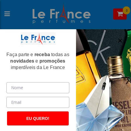
0
Faça parte e
receba
todas as
Home
>
Paco Rabanne
>
Perfumes Femininos
novidades
e
promoções
Lady Million Fabulous Feminino Eau De
imperdíveis da Le France
Parfum - Paco Rabanne
(2645)
EU QUERO!