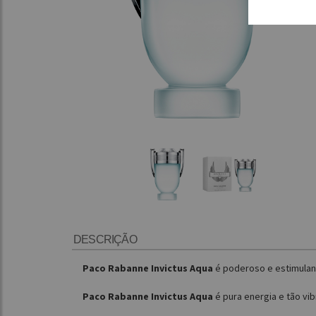
DESCRIÇÃO
Paco Rabanne Invictus Aqua
é poderoso e estimulant
Paco Rabanne Invictus Aqua
é pura energia e tão vi