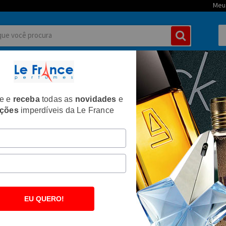
Meu
MININOS
PERFUMES MASCULINOS
TIPOS DE PERFUMES
CORPO E
te e
receba
todas as
novidades
e
oilette - Paco Rabanne
ções
imperdíveis da Le France
Frete e prazo
EU QUERO!
Satisfação garantida ou seu dinheiro de volta.