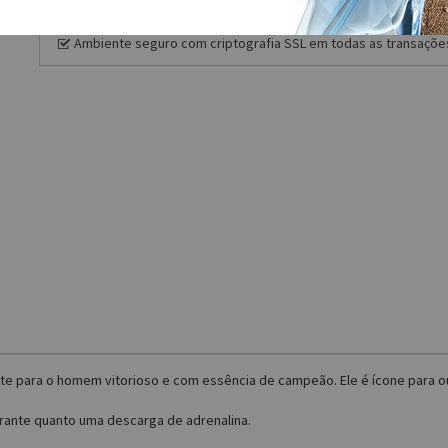
Pagamento via Pagseguro, você tem 14 dias para cancelar sua 
Ambiente seguro com criptografia SSL em todas as transaçõe
e para o homem vitorioso e com essência de campeão. Ele é ícone para ou
brante quanto uma descarga de adrenalina.