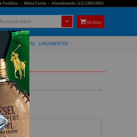
s Pedidos
Minha Conta
Atendimento: (11) 2389-3850
(0) Itens
 BANHO
OFERTAS
LANÇAMENTOS