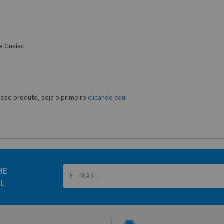
a Guaiac.
sse produto, seja o primeiro
clicando aqui
HE
AL