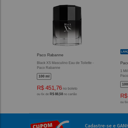
LAN
Paco Rabanne
Pac
Black XS Masculino Eau de Toilette -
Paco Rabanne
1 Mi
Pac
100 ml
100
R$ 451,76
no boleto
R$ 88,58
ou 6x de
no cartão
R$
ou 6
Cadastre-se e GAN