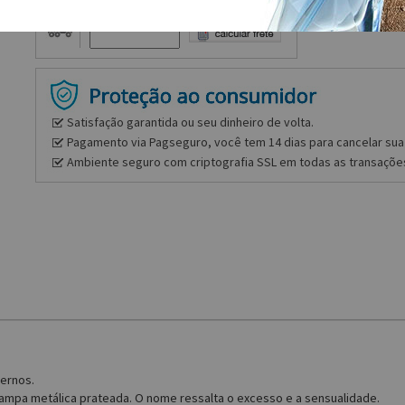
Frete e prazo
Satisfação garantida ou seu dinheiro de volta.
Pagamento via Pagseguro, você tem 14 dias para cancelar sua 
Ambiente seguro com criptografia SSL em todas as transaçõe
dernos.
ampa metálica prateada. O nome ressalta o excesso e a sensualidade.