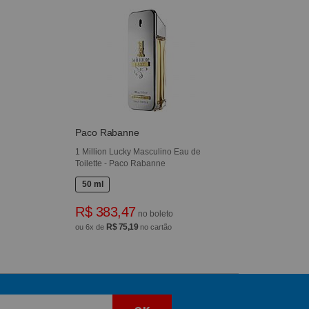
Paco Rabanne
e
1 Million Lucky Masculino Eau de
Toilette - Paco Rabanne
50 ml
R$ 383,47
no boleto
R$ 75,19
ou 6x de
no cartão