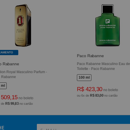
ÇAMENTO
Paco Rabanne
o Rabanne
Paco Rabanne Masculino Eau d
Toilette - Paco Rabanne
llion Royal Masculino Parfum -
o Rabanne
100 ml
 ml
R$ 423,30
no boleto
R$ 83,00
ou 6x de
no cartão
 509,15
no boleto
R$ 99,83
x de
no cartão
HE