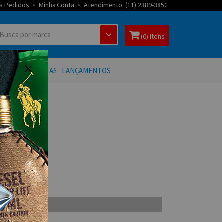
s Pedidos
Minha Conta
Atendimento: (11) 2389-3850
(0) Itens
 BANHO
OFERTAS
LANÇAMENTOS