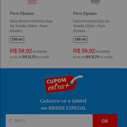
Paris Elysees
Paris Elysees
Sexy Woman Feminino Eau
Gaby Feminino Eau De
De Toilette 100ml - Paris
Toilette 100ml - Paris
Elysees
Elysees
100 ml
100 ml
R$ 59,92
R$ 59,92
no boleto
no boleto
R$ 11,75
R$ 11,75
ou 6x de
no cartão
ou 6x de
no cartão
Cadastre-se e GANHE
um BRINDE ESPECIAL
OK