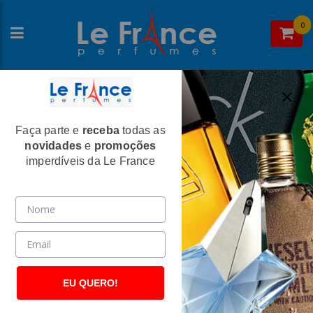
0
Faça parte e
receba
todas as
Home
>
Paris Elysees
>
Perfumes Femininos
novidades
e
promoções
Billion Woman Feminino Eau De Toilette
imperdíveis da Le France
100ml - Paris Elysees
(2487)
EU QUERO!