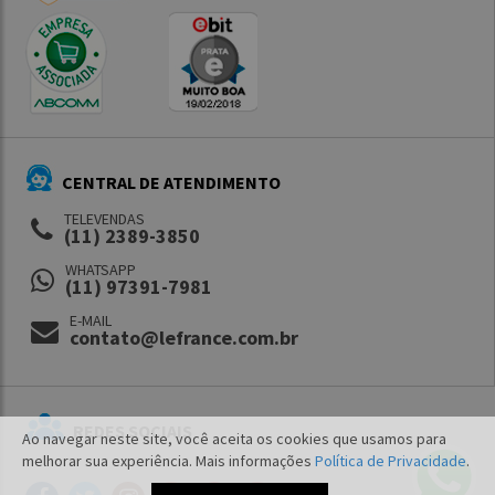
CENTRAL DE ATENDIMENTO
TELEVENDAS
(11) 2389-3850
WHATSAPP
(11) 97391-7981
E-MAIL
contato@lefrance.com.br
REDES SOCIAIS
Ao navegar neste site, você aceita os cookies que usamos para
melhorar sua experiência. Mais informações
Política de Privacidade
.