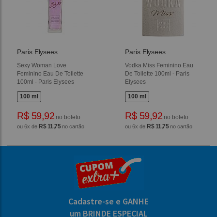
Paris Elysees
Paris Elysees
Sexy Woman Love
Vodka Miss Feminino Eau
Feminino Eau De Toilette
De Toilette 100ml - Paris
100ml - Paris Elysees
Elysees
100 ml
100 ml
R$ 59,92
R$ 59,92
no boleto
no boleto
R$ 11,75
R$ 11,75
ou 6x de
no cartão
ou 6x de
no cartão
Cadastre-se e GANHE
um BRINDE ESPECIAL