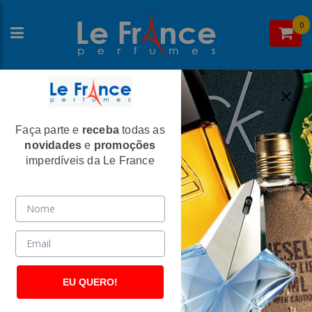
0
Faça parte e
receba
todas as
Home
>
Paris Elysees
>
Perfumes Femininos
novidades
e
promoções
Miss Elysees Feminino Eau De Toilette
imperdíveis da Le France
100ml - Paris Elysees
(2562)
EU QUERO!