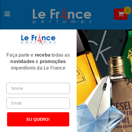
0
Faça parte e
receba
todas as
Home
>
Paris Elysees
>
Perfumes Masculinos
novidades
e
promoções
Vodka Extreme Masculino Eau De
imperdíveis da Le France
Toilette 100ml - Paris Elysees
(2495)
EU QUERO!