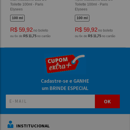
Toilette 100ml - Paris
Toilette 100ml - Paris
Elysees
Elysees
100 ml
100 ml
R$ 59,92
R$ 59,92
no boleto
no boleto
R$ 11,75
R$ 11,75
ou 6x de
no cartão
ou 6x de
no cartão
Cadastre-se e GANHE
um BRINDE ESPECIAL
OK
INSTITUCIONAL