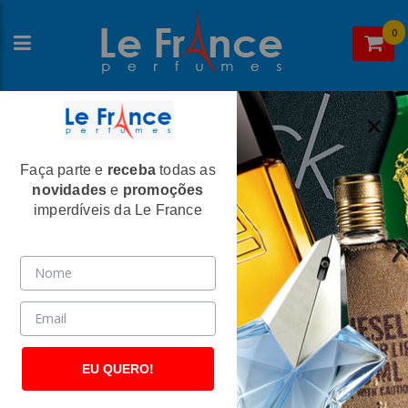
0
Faça parte e
receba
todas as
Home
>
Paris Elysees
>
Perfumes Masculinos
novidades
e
promoções
Vodka Wild Masculino Eau De Toilette
imperdíveis da Le France
100ml - Paris Elysees
(2570)
EU QUERO!