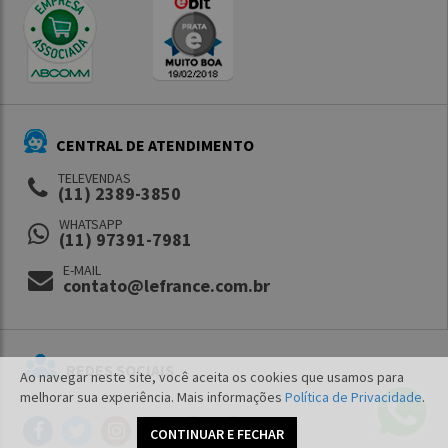
CENTRAL DE ATENDIMENTO
TELEVENDAS
(11) 2389-3850
WHATSAPP
(11) 97391-7981
E-MAIL
contato@lefrance.com.br
REDES SOCIAIS
Ao navegar neste site, você aceita os cookies que usamos para
melhorar sua experiência. Mais informações
Política de Privacidade
.
CONTINUAR E FECHAR