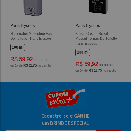
Paris Elysees
Paris Elysees
Hibernatus Masculino Eau
Billion Casino Royal
De Toilette - Paris Elysees
Masculino Eau De Toilette -
Paris Elysees
100 ml
100 ml
R$ 59,92
no boleto
R$ 59,92
no boleto
R$ 11,75
ou 6x de
no cartão
R$ 11,75
ou 6x de
no cartão
Cadastre-se e GANHE
um BRINDE ESPECIAL