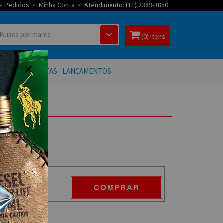
s Pedidos
Minha Conta
Atendimento: (11) 2389-3850
(0) Itens
 BANHO
OFERTAS
LANÇAMENTOS
COMPRAR