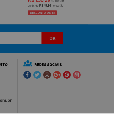
R$ 230,29
no boleto
R$ 45,16
ou 6x de
no cartão
DESCONTO DE 4%
OK
ENTO
REDES SOCIAIS
com.br