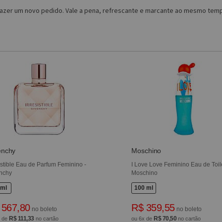
a fazer um novo pedido. Vale a pena, refrescante e marcante ao mesmo tempo
enchy
Moschino
sistible Eau de Parfum Feminino -
I Love Love Feminino Eau de Toile
nchy
Moschino
 ml
100 ml
 567,80
R$ 359,55
no boleto
no boleto
R$ 111,33
R$ 70,50
x de
no cartão
ou 6x de
no cartão