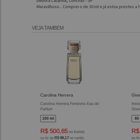
Débora Catarina, Conchas - SP
Maravilhoso... Comprei o de 30 ml e já estou prestes 
VEJA TAMBÉM
Carolina Herrera
Giv
Carolina Herrera Feminino Eau de
Irre
Parfum
Give
100 ml
80
R$ 500,65
R$
no boleto
R$ 98,17
ou 6x de
no cartão
ou 6