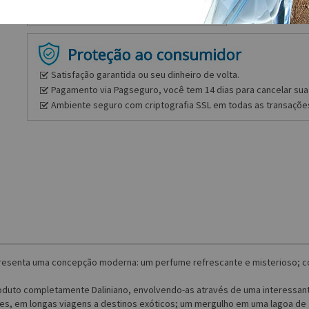
Satisfação garantida ou seu dinheiro de volta.
Pagamento via Pagseguro, você tem 14 dias para cancelar sua 
Ambiente seguro com criptografia SSL em todas as transaçõe
resenta uma concepção moderna: um perfume refrescante e misterioso; co
duto completamente Daliniano, envolvendo-as através de uma interessante
tes, em longas viagens a destinos exóticos; um mergulho em uma lagoa de 