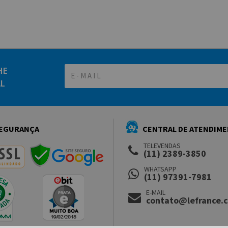
HE
AL
EGURANÇA
CENTRAL DE ATENDIM
TELEVENDAS
(11) 2389-3850
WHATSAPP
(11) 97391-7981
E-MAIL
contato@lefrance.