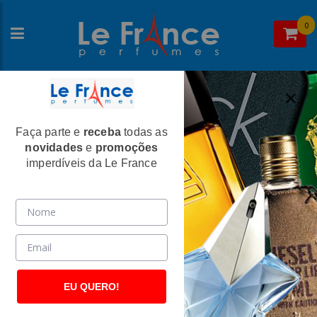
0
Faça parte e
receba
todas as
Home
>
Swiss Army
>
Perfumes Masculinos
novidades
e
promoções
Swiss Army Classic Sport Masculino Eau
imperdíveis da Le France
de Toilette
(2544)
EU QUERO!