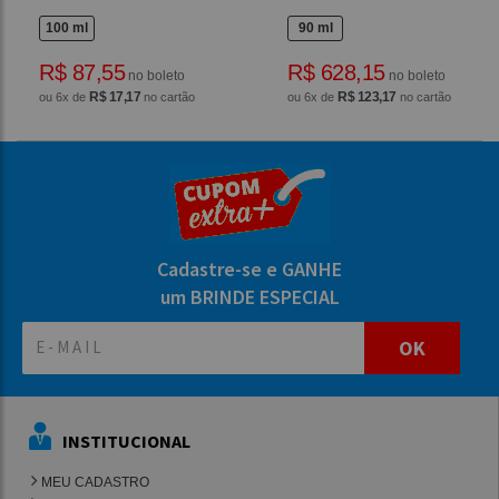
100 ml
90 ml
R$ 87,55
R$ 628,15
no boleto
no boleto
R$ 17,17
R$ 123,17
ou 6x de
no cartão
ou 6x de
no cartão
Cadastre-se e GANHE
um BRINDE ESPECIAL
OK
INSTITUCIONAL
MEU CADASTRO