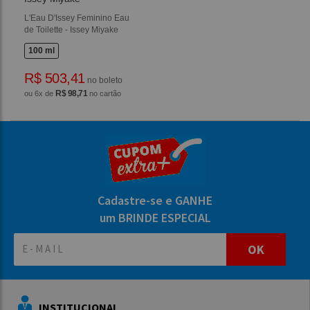
L'Eau D'Issey Feminino Eau
de Toilette - Issey Miyake
100 ml
R$ 503,41
no boleto
R$ 98,71
ou 6x de
no cartão
Cadastre-se e GANHE
um BRINDE ESPECIAL
OK
INSTITUCIONAL