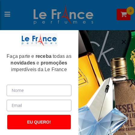
0
Faça parte e
receba
todas as
Home
>
Tommy Hilfiger
>
Perfumes Femininos
novidades
e
promoções
Tommy Girl Now Feminino Eau De
imperdíveis da Le France
Toilette - Tommy Hilfiger
(2705)
EU QUERO!