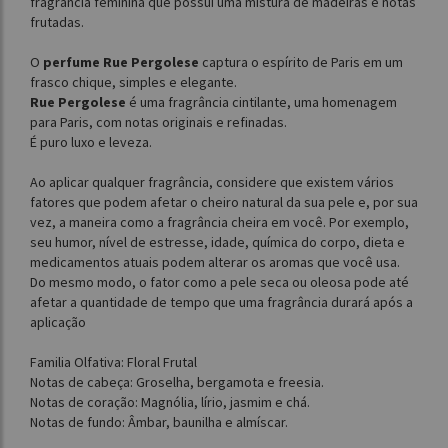
fragrância feminina que possui uma mistura de madeiras e notas
frutadas.
O
perfume Rue Pergolese
captura o espírito de Paris em um
frasco chique, simples e elegante.
Rue Pergolese
é uma fragrância cintilante, uma homenagem
para Paris, com notas originais e refinadas.
É puro luxo e leveza.
Ao aplicar qualquer fragrância, considere que existem vários
fatores que podem afetar o cheiro natural da sua pele e, por sua
vez, a maneira como a fragrância cheira em você. Por exemplo,
seu humor, nível de estresse, idade, química do corpo, dieta e
medicamentos atuais podem alterar os aromas que você usa.
Do mesmo modo, o fator como a pele seca ou oleosa pode até
afetar a quantidade de tempo que uma fragrância durará após a
aplicação
Familia Olfativa: Floral Frutal
Notas de cabeça: Groselha, bergamota e freesia.
Notas de coração: Magnólia, lírio, jasmim e chá.
Notas de fundo: Âmbar, baunilha e almíscar.