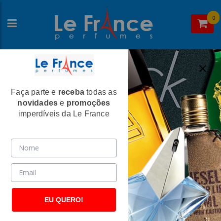
0
Faça parte e
receba
todas as
Home
>
Ulric de Varens
>
Perfumes Femininos
novidades
e
promoções
Rue Pergolese Feminino Eau de Parfum -
imperdíveis da Le France
Ulric De Varens
(1407)
EU QUERO!