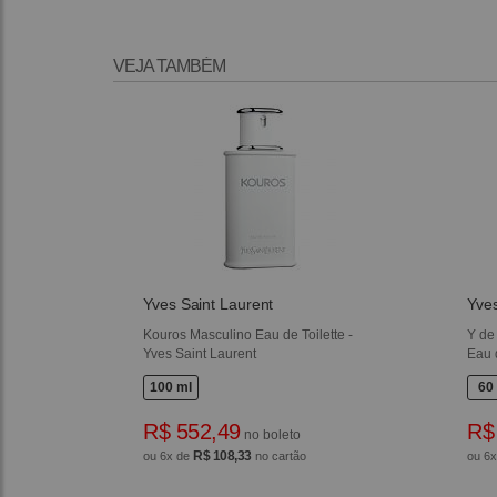
VEJA TAMBÉM
Yves Saint Laurent
Yves
Kouros Masculino Eau de Toilette -
Y de
Yves Saint Laurent
Eau 
100 ml
60
R$ 552,49
R$
no boleto
R$ 108,33
ou 6x de
no cartão
ou 6