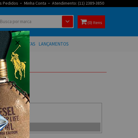
s Pedidos
Minha Conta
Atendimento: (11) 2389-3850
(0) Itens
 BANHO
OFERTAS
LANÇAMENTOS