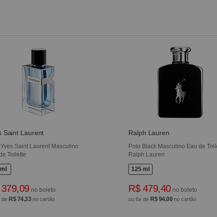
 Saint Laurent
Ralph Lauren
 Yves Saint Laurent Masculino
Polo Black Masculino Eau de Toile
de Toilette
Ralph Lauren
 ml
125 ml
 379,09
R$ 479,40
no boleto
no boleto
R$ 74,33
R$ 94,00
x de
no cartão
ou 6x de
no cartão