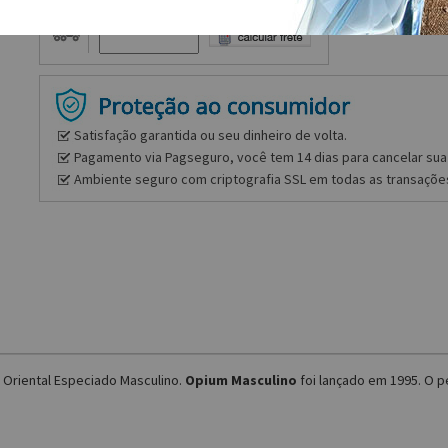
Frete e prazo
Satisfação garantida ou seu dinheiro de volta.
Pagamento via Pagseguro, você tem 14 dias para cancelar sua 
Ambiente seguro com criptografia SSL em todas as transaçõe
 Oriental Especiado Masculino.
Opium Masculino
foi lançado em 1995. O p