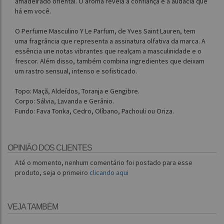
amadeirado oriental. O aroma revela a confiança e a audácia que
há em você.
O Perfume Masculino Y Le Parfum, de Yves Saint Lauren, tem
uma fragrância que representa a assinatura olfativa da marca. A
essência une notas vibrantes que realçam a masculinidade e o
frescor. Além disso, também combina ingredientes que deixam
um rastro sensual, intenso e sofisticado.
Topo: Maçã, Aldeídos, Toranja e Gengibre.
Corpo: Sálvia, Lavanda e Gerânio.
Fundo: Fava Tonka, Cedro, Olíbano, Pachouli ou Oriza.
OPINIÃO DOS CLIENTES
Até o momento, nenhum comentário foi postado para esse
produto, seja o primeiro
clicando aqui
VEJA TAMBÉM