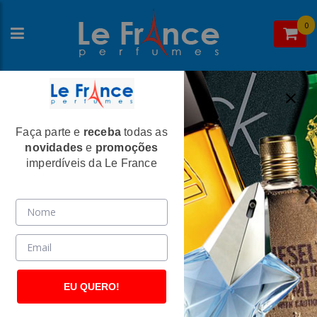
0
Faça parte e
receba
todas as
Home
>
Yves Saint Laurent
>
Perfumes Masculinos
novidades
e
promoções
Y Le Parfum Masculino Eau De Parfum -
imperdíveis da Le France
Yves Saint Laurent
(2664)
EU QUERO!