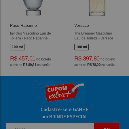
Paco Rabanne
Versace
Invictus Masculino Eau de
The Dreamer Masculino
Toilette - Paco Rabanne
Eau de Toilette - Versace
100 ml
100 ml
R$ 457,01
R$ 397,80
no boleto
no boleto
R$ 89,61
R$ 78,00
ou 6x de
no cartão
ou 6x de
no cartão
Cadastre-se e GANHE
um BRINDE ESPECIAL