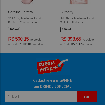
Carolina Herrera
Burberry
212 Sexy Feminino Eau de
Brit Sheer Feminino Eau de
Parfum - Carolina Herrera
Toilette - Burberry
100 ml
100 ml
R$ 560,15
R$ 398,65
no boleto
no boleto
R$ 109,83
R$ 78,17
ou 6x de
no cartão
ou 6x de
no cartão
Cadastre-se e GANHE
um BRINDE ESPECIAL
OK