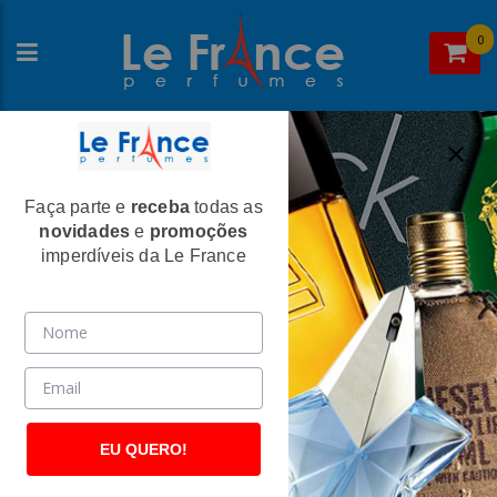
0
Faça parte e
receba
todas as
Home
>
Animale
>
Perfumes Femininos
novidades
e
promoções
Animale Animale Feminino Eau de
imperdíveis da Le France
Parfum
(835)
EU QUERO!