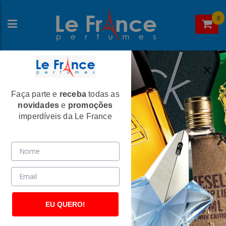
0
Faça parte e
receba
todas as
Home
>
Cartier
> Perfumes Masculinos
novidades
e
promoções
Perfumes Masculinos
imperdíveis da Le France
EU QUERO!
Animale
Animale