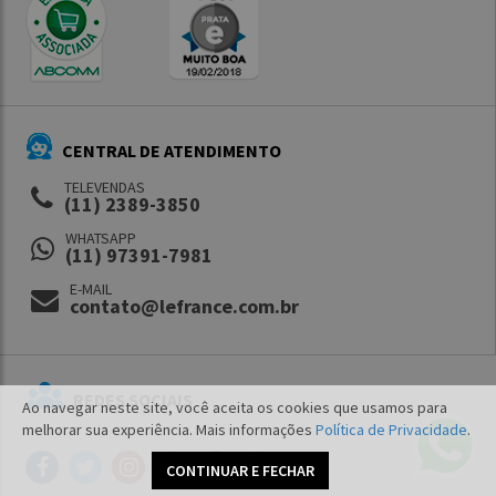
CENTRAL DE ATENDIMENTO
TELEVENDAS
(11) 2389-3850
WHATSAPP
(11) 97391-7981
E-MAIL
contato@lefrance.com.br
REDES SOCIAIS
Ao navegar neste site, você aceita os cookies que usamos para
melhorar sua experiência. Mais informações
Política de Privacidade
.
CONTINUAR E FECHAR