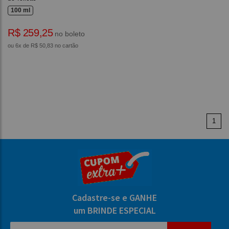
100 ml
R$ 259,25
no boleto
ou 6x de R$ 50,83 no cartão
1
Cadastre-se e GANHE
um BRINDE ESPECIAL