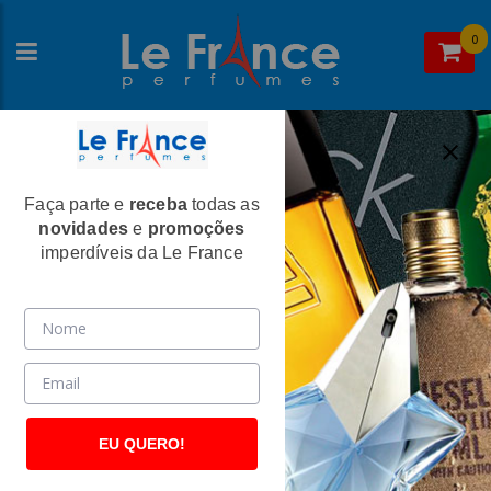
0
Faça parte e
receba
todas as
Ofertas
novidades
e
promoções
VEJA MAIS
imperdíveis da Le France
EU QUERO!