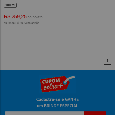
100 ml
R$ 259,25
no boleto
ou 6x de R$ 50,83 no cartão
1
Cadastre-se e GANHE
um BRINDE ESPECIAL