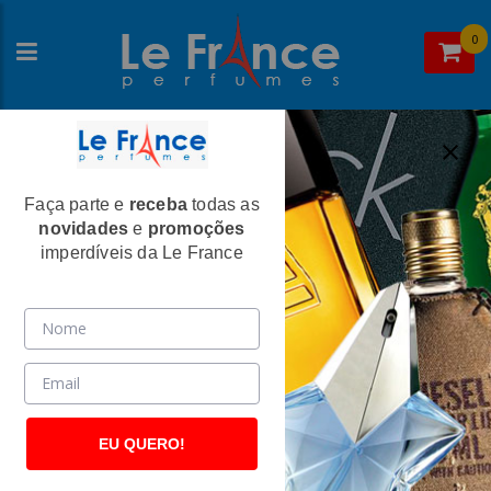
0
Faça parte e
receba
todas as
Home
>
Mercedes Benz
> Perfumes Masculinos
novidades
e
promoções
Perfumes Masculinos
imperdíveis da Le France
EU QUERO!
Animale
Animale