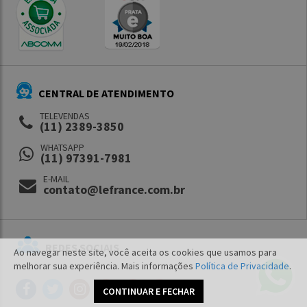
CENTRAL DE ATENDIMENTO
TELEVENDAS
(11) 2389-3850
WHATSAPP
(11) 97391-7981
E-MAIL
contato@lefrance.com.br
REDES SOCIAIS
Ao navegar neste site, você aceita os cookies que usamos para
melhorar sua experiência. Mais informações
Política de Privacidade
.
CONTINUAR E FECHAR