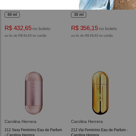
212 Feminino Eau de Toilette -
212 Heroes For Her Eau de
Carolina Herrera
Parfum - Carolina Herrera
60 ml
30 ml
R$ 432,65
R$ 356,15
no boleto
no boleto
ou 6x de R$ 84,83 no cartão
ou 6x de R$ 69,83 no cartão
Carolina Herrera
Carolina Herrera
212 Sexy Feminino Eau de Parfum
212 Vip Feminino Eau de Parfum -
- Carolina Herrera
Carolina Herrera