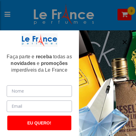
0
Faça parte e
receba
todas as
Home
>
Alfred Dunhill
> Perfumes Femininos
novidades
e
promoções
Perfumes Femininos
imperdíveis da Le France
EU QUERO!
Carolina Herrera
Carolina Herrera