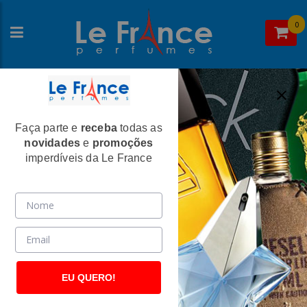
0
Faça parte e
receba
todas as
Home
>
Chloé
> Perfumes Femininos
novidades
e
promoções
Perfumes Femininos
imperdíveis da Le France
EU QUERO!
Carolina Herrera
Carolina Herrera