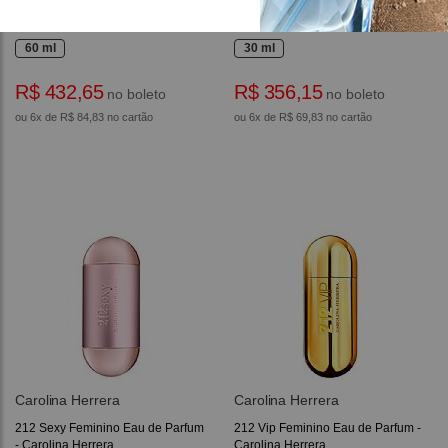
212 Feminino Eau de Toilette -
212 Heroes For Her Eau de
Carolina Herrera
Parfum - Carolina Herrera
60 ml
30 ml
R$ 432,65
R$ 356,15
no boleto
no boleto
ou 6x de R$ 84,83 no cartão
ou 6x de R$ 69,83 no cartão
Carolina Herrera
Carolina Herrera
212 Sexy Feminino Eau de Parfum
212 Vip Feminino Eau de Parfum -
- Carolina Herrera
Carolina Herrera