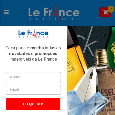
0
Faça parte e
receba
todas as
Home
> Ofertas
novidades
e
promoções
Ofertas
imperdíveis da Le France
EU QUERO!
OFERTA
OFERTA