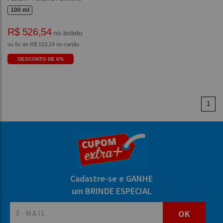
100 ml
R$ 526,54
no boleto
ou 6x de R$ 103,24 no cartão
DESCONTO DE 6%
1
Cadastre-se e GANHE
um BRINDE ESPECIAL
OK