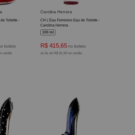
a
Carolina Herrera
e Toilette -
CH L'Eau Feminino Eau de Toilette -
Carolina Herrera
100 ml
R$ 415,65
o boleto
no boleto
o cartão
ou 6x de R$ 81,50 no cartão