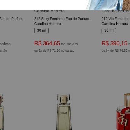
Carolina Herrera
Carolina Herrer
Eau de Parfum -
212 Sexy Feminino Eau de Parfum -
212 Vip Feminino
Carolina Herrera
Carolina Herrera
30 ml
30 ml
R$ 364,65
R$ 390,15
boleto
no boleto
n
artão
ou 6x de R$ 71,50 no cartão
ou 6x de R$ 76,50 n