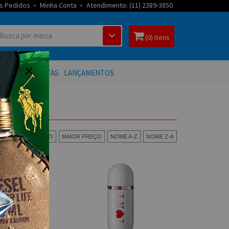
s Pedidos
Minha Conta
Atendimento: (11) 2389-3850
(0) Itens
 BANHO
OFERTAS
LANÇAMENTOS
:
MENOR PREÇO
MAIOR PREÇO
NOME A-Z
NOME Z-A