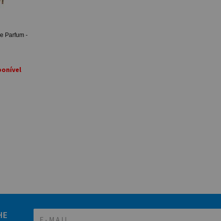
e Parfum -
ponível
HE