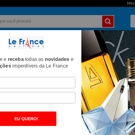
Meu
MININOS
PERFUMES MASCULINOS
TIPOS DE PERFUMES
CORPO E
te e
receba
todas as
novidades
e
ções
imperdíveis da Le France
Ordenar por
EU QUERO!