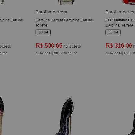
Carolina Herrera
Carolina Herrer
minino Eau de
Carolina Herrera Feminino Eau de
CH Feminino Eau d
Toilette
Carolina Herrera
50 ml
30 ml
R$ 500,65
R$ 316,06
boleto
no boleto
n
artão
ou 6x de R$ 98,17 no cartão
ou 6x de R$ 61,97 n